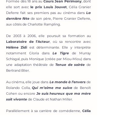
Formée dès 18 ans au
Cours Jean Périmony
, dont
elle sort avec
le prix Louis Jouvet
, Célia Granier
Deferre fait ses premiers pas au cinéma dans
La
dernière fête
de son père, Pierre Granier Deferre,
aux côtés de Charlotte Rampling.
De 2003 à 2006, elle poursuit sa formation au
Laboratoire de l’Acteur
, où sa rencontre avec
Hélène Zidi
est déterminante. Elle y interprète
notamment Gloria dans
Le Tigre
de Murray
Schisgal, puis Monique (créée par Miou-Miou) dans
une adaptation théâtrale de
Tenue de soirée
de
Bertrand Blier.
Au cinéma, elle joue dans
Le monde à l’envers
de
Rolando Colla,
Qui m’aime me suive
de Benoît
Cohen ou encore
Je suis heureux que ma mère
soit vivante
de Claude et Nathan Miller.
Parallèlement à sa carrière de comédienne,
Célia
se consacre à la transmission
. Elle enseigne au
Laboratoire de l’Acteur depuis plus de 18 ans, où
elle développe
une pédagogie centrée sur
l’improvisation et la construction du