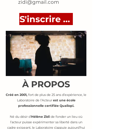
zidi@gmail.com
S'inscrire aux auditions
À PROPOS
Créé en 2001,
fort de plus de 25 ans d’expérience, le
Laboratoire de l’Acteur
est une école
professionnelle certifiée Qualiopi.
Né du désir d’
Hélène Zidi
de fonder un lieu où
l’acteur puisse expérimenter sa liberté dans un
cadre exigeant, le Laboratoire s’appuie aujourd’hui